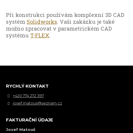
Při konstrukci používám komplexní 3D CAD
systém
Solidworks
. Vaši zakázku je také
možno zpracovat v parametrickém CAD
systému
T-FLEX
.
RYCHLÝ KONTAKT
+420 774 272 397
josef.matous@seznam.cz
FAKTURAČNÍ ÚDAJE
Josef Matouš