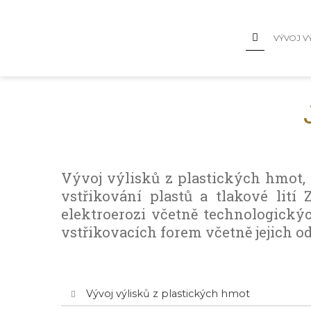
VÝVOJ V
Vývoj výlisků z plastických hmot,
vstřikování plastů a tlakové lití 
elektroerozi včetně technologickýc
vstřikovacích forem včetně jejich o
Vývoj výlisků z plastických hmot