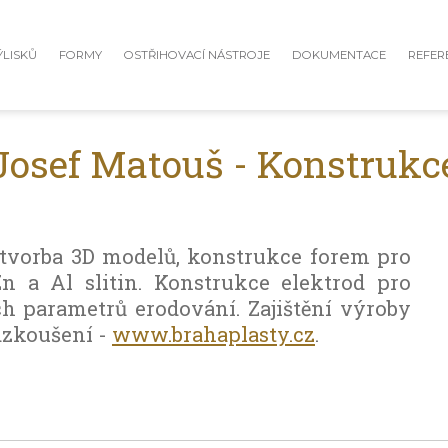
ÝLISKŮ
FORMY
OSTŘIHOVACÍ NÁSTROJE
DOKUMENTACE
REFER
Josef Matouš - Konstrukc
 tvorba 3D modelů, konstrukce forem pro
Zn a Al slitin. Konstrukce elektrod pro
h parametrů erodování. Zajištění výroby
dzkoušení -
www.brahaplasty.cz
.